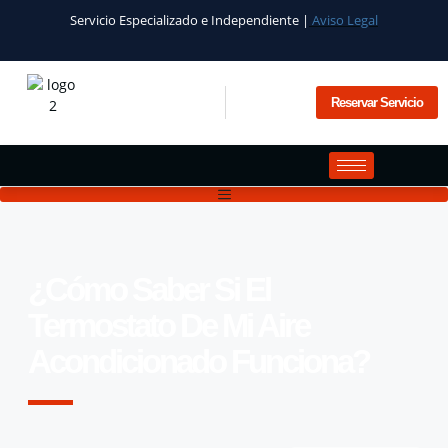
Servicio Especializado e Independiente |
Aviso Legal
Reservar Servicio
¿Cómo Saber Si El
Termostato De Mi Aire
Acondicionado Funciona?