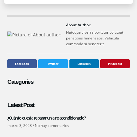
About Author:
Natoque viverra porttitor volutpat
penatibus himenaeos. Vehicula
commodo si hendrerit.
Facebook
Twitter
LinkedIn
Pinterest
Categories
Latest Post
¿Cuánto cuesta reparar un aire acondicionado?
marzo 3, 2023
No hay comentarios