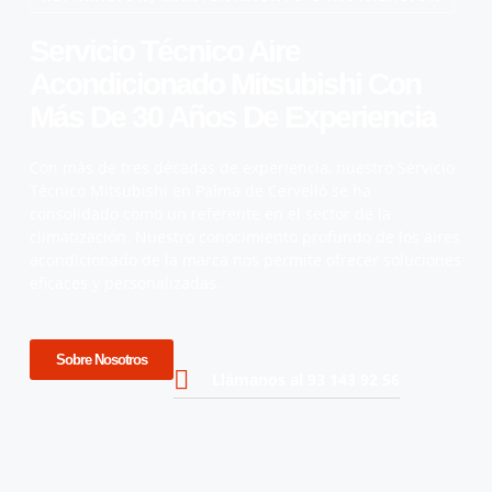
Servicio Técnico Aire
Acondicionado Mitsubishi Con
Más De 30 Años De Experiencia
Con más de tres décadas de experiencia, nuestro Servicio
Técnico Mitsubishi en Palma de Cervelló se ha
consolidado como un referente en el sector de la
climatización. Nuestro conocimiento profundo de los aires
acondicionado de la marca nos permite ofrecer soluciones
eficaces y personalizadas.
Sobre Nosotros
Llámanos al 93 143 92 56