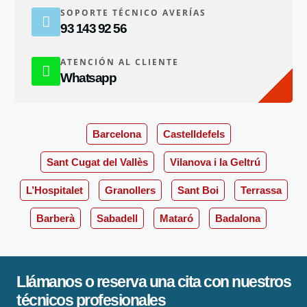
SOPORTE TÉCNICO AVERÍAS
93 143 92 56
ATENCIÓN AL CLIENTE
Whatsapp
Barcelona
Castelldefels
Sant Cugat del Vallès
Vilanova i la Geltrú
L’Hospitalet
Granollers
Sant Boi
Terrassa
Barberà
Sabadell
Mataró
Badalona
Llámanos o reserva una cita con nuestros
técnicos profesionales