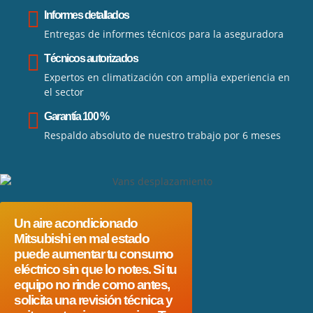
Informes detallados
Entregas de informes técnicos para la aseguradora
Técnicos autorizados
Expertos en climatización con amplia experiencia en
el sector
Garantía 100 %
Respaldo absoluto de nuestro trabajo por 6 meses
Un aire acondicionado
Mitsubishi en mal estado
puede aumentar tu consumo
eléctrico sin que lo notes. Si tu
equipo no rinde como antes,
solicita una revisión técnica y