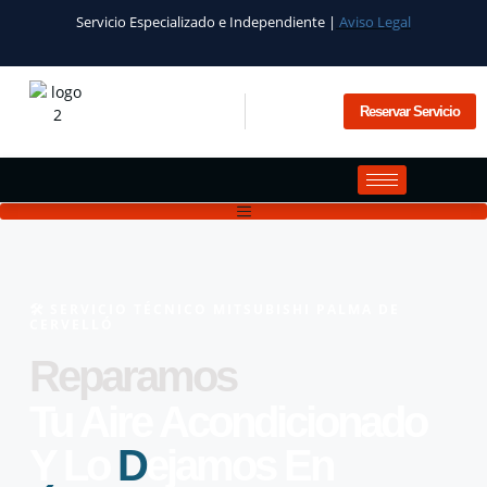
Servicio Especializado e Independiente |
Aviso Legal
Reservar Servicio
🛠️​ SERVICIO TÉCNICO MITSUBISHI PALMA DE
CERVELLÓ
Reparamos
Tu Aire Acondicionado
Y Lo
D
Ejamos En