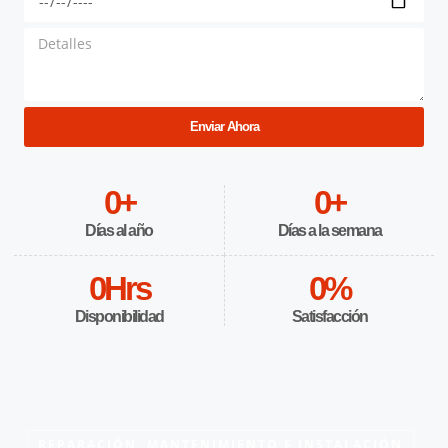
Enviar Ahora
0
+
0
+
Días al año
Días a la semana
0
Hrs
0
%
Disponibilidad
Satisfacción
REPARACIÓN, MANTENIMIENTO E INSTALACIÓN