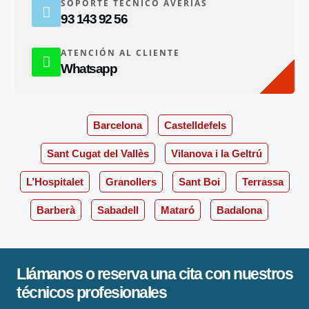
SOPORTE TÉCNICO AVERÍAS
93 143 92 56
ATENCIÓN AL CLIENTE
Whatsapp
Barcelona
Castelldefels
Sant Cugat del Vallès
Vilanova i la Geltrú
L’Hospitalet
Granollers
Sant Boi
Terrassa
Barberà
Sabadell
Mataró
Badalona
Llámanos o reserva una cita con nuestros
técnicos profesionales