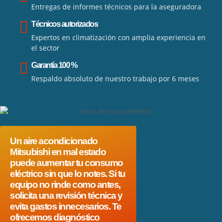
Entregas de informes técnicos para la aseguradora
Técnicos autorizados
Expertos en climatización con amplia experiencia en
el sector
Garantía 100 %
Respaldo absoluto de nuestro trabajo por 6 meses
Un aire acondicionado
Mitsubishi en mal estado
puede aumentar tu consumo
eléctrico sin que lo notes. Si tu
equipo no rinde como antes,
solicita una revisión técnica y
evita gastos innecesarios. Te
ofrecemos diagnóstico