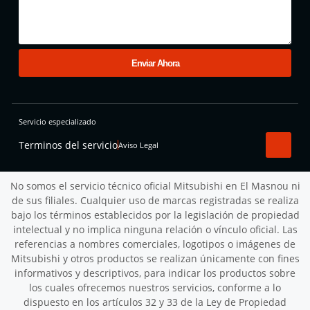
Enviar Ahora
Servicio especializado
Terminos del servicio
Aviso Legal
No somos el servicio técnico oficial Mitsubishi en El Masnou ni
de sus filiales. Cualquier uso de marcas registradas se realiza
bajo los términos establecidos por la legislación de propiedad
intelectual y no implica ninguna relación o vínculo oficial. Las
referencias a nombres comerciales, logotipos o imágenes de
Mitsubishi y otros productos se realizan únicamente con fines
informativos y descriptivos, para indicar los productos sobre
los cuales ofrecemos nuestros servicios, conforme a lo
dispuesto en los artículos 32 y 33 de la Ley de Propiedad