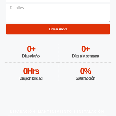
Enviar Ahora
0
+
0
+
Días al año
Días a la semana
0
Hrs
0
%
Disponibilidad
Satisfacción
REPARACIÓN, MANTENIMIENTO E INSTALACIÓN