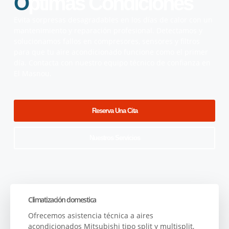
Ó
Ptimas Condiciones
Evita sorpresas desagradables en los días de calor con un
mantenimiento y reparación profesional. Detectamos y
solucionamos fallos en compresores, sensores y filtros
para que tu aire acondicionado funcione como el primer
día. Contacta con nuestro equipo técnico de confianza en
El Masnou.
Reserva Una Cita
Nuestros Servicios
Climatización domestica
Ofrecemos asistencia técnica a aires
acondicionados Mitsubishi tipo split y multisplit,