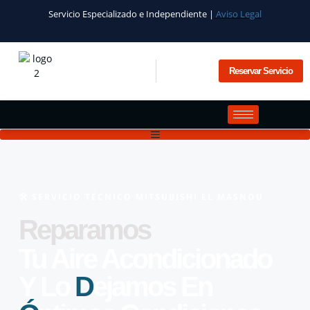
Servicio Especializado e Independiente |
Aviso Legal
Reservar Servicio
🛠️​ SERVICIO TÉCNICO MITSUBISHI EL MASNOU
Reparamos
Tu Aire Acondicionado
Y Lo
D
Ejamos En