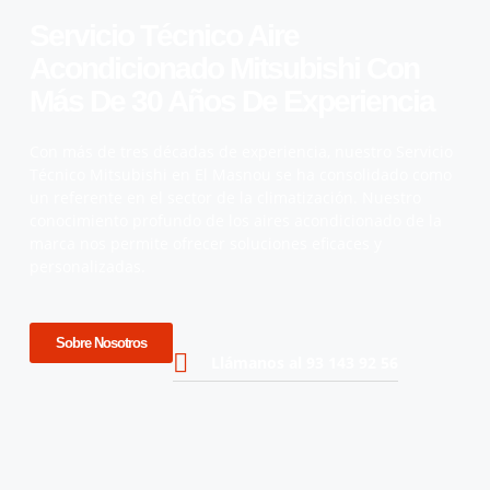
Servicio Técnico Aire
Acondicionado Mitsubishi Con
Más De 30 Años De Experiencia
Con más de tres décadas de experiencia, nuestro Servicio
Técnico Mitsubishi en El Masnou se ha consolidado como
un referente en el sector de la climatización. Nuestro
conocimiento profundo de los aires acondicionado de la
marca nos permite ofrecer soluciones eficaces y
personalizadas.
Sobre Nosotros
Llámanos al 93 143 92 56