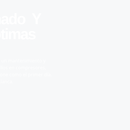
onado
Y
timas
on un mantenimiento y
allos en compresores,
ione como el primer día.
lanca.