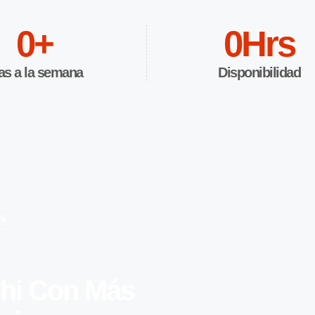
0
+
0
Hrs
as a la semana
Disponibilidad
N
shi Con Más