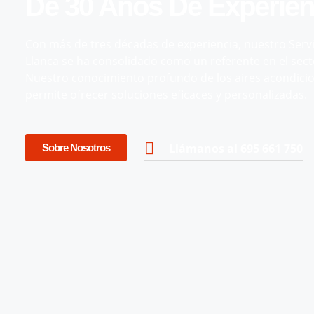
De 30 Años De Experien
Con más de tres décadas de experiencia, nuestro Servi
Llanca se ha consolidado como un referente en el secto
Nuestro conocimiento profundo de los aires acondici
permite ofrecer soluciones eficaces y personalizadas.
Llámanos al 695 661 750
Sobre Nosotros