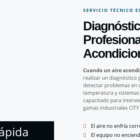
SERVICIO TÉCNICO E
Diagnósti
Profesiona
Acondicio
Cuando un aire acondic
realizar un diagnóstico
detectar problemas en c
temperatura y sistemas 
capacitado para interve
gamas industriales CITY
El aire no enfría cor
rápida
El equipo no enciend