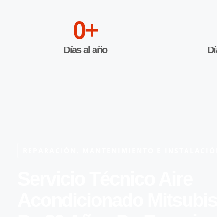
0
+
Días al año
Dí
REPARACIÓN, MANTENIMIENTO E INSTALACIÓ
Servicio Técnico Aire
Acondicionado Mitsubi