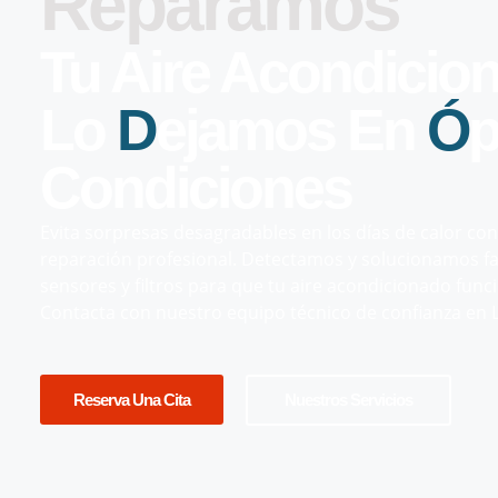
Reparamos
Tu Aire Acondici
Lo
D
Ejamos En
Ó
P
Condiciones
Evita sorpresas desagradables en los días de calor c
reparación profesional. Detectamos y solucionamos f
sensores y filtros para que tu aire acondicionado func
Contacta con nuestro equipo técnico de confianza en L
Reserva Una Cita
Nuestros Servicios